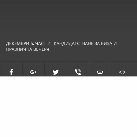
ДЕКЕМВРИ 5, ЧАСТ 2 - КАНДИДАТСТВАНЕ ЗА ВИЗА И
ПРАЗНИЧНА ВЕЧЕРЯ
КОНТАКТИ
Kamen Donev and Bogomil Iliev Art Company
Дейности: продуциране и произвеждане на филми, книги, спектакли,
музикално-танцови и сценични произведения.