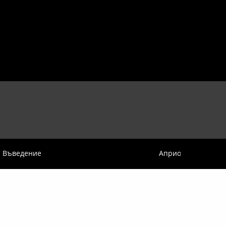
Въведение
Априорна генетик
КОНТАКТИ
танцови и сценични произведения.