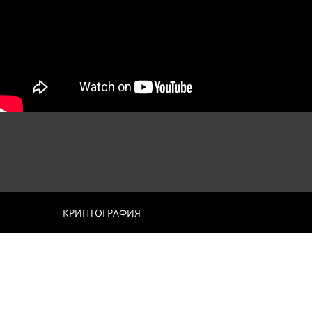
КРИПТОГРАФИЯ
Kamen Donev and
Дейности: продуци