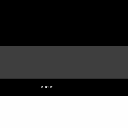
Анонс
 Bogomil Iliev Art Company
ране и произвеждане на филми, книги, спектакли, музикално-