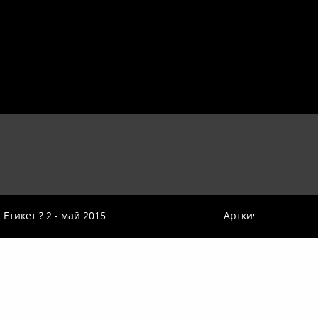
Етикет ? 2 - май 2015
Арткическа Хризан
КОНТАКТИ
танцови и сценични произведения.