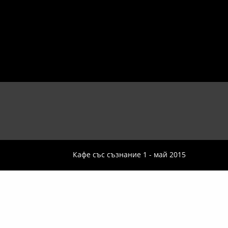
Кафе със съзнание 1 - май 2015
 Bogomil Iliev Art Company
ране и произвеждане на филми, книги, спектакли, музикално-