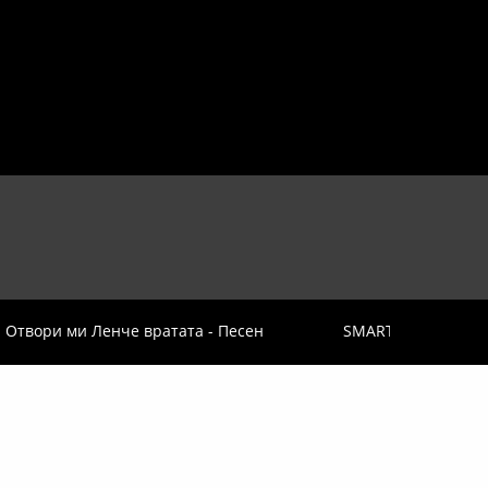
Отвори ми Ленче вратата - Песен
SMART DOOR 2015 -
КОНТАКТИ
танцови и сценични произведения.