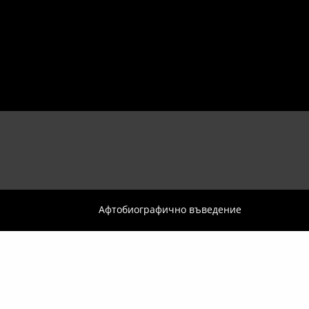
Афтобиографично въведение
 Bogomil Iliev Art Company
ране и произвеждане на филми, книги, спектакли, музикално-